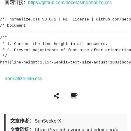
官网链接：
https://github.com/necolas/normalize.css
/*! normalize.css v8.0.1 | MIT License | github.com/neco
/* Document

   =====================================================
/**

 * 1. Correct the line height in all browsers.

 * 2. Prevent adjustments of font size after orientation
 */

normalize.min.css
文章作者：
SunSeekerX
文章链接：
https://typecho.yoouu.cn/index.php/ar